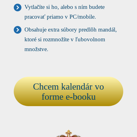
Vytlačíte si ho, alebo s ním budete
pracovať priamo v PC/mobile.
Obsahuje extra súbory predlôh mandál,
ktoré si rozmnožíte v ľubovolnom
množstve.
Chcem kalendár vo
forme e-booku