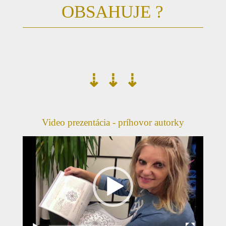
OBSAHUJE ?
⇣ ⇣ ⇣
Video prezentácia - príhovor autorky
Video
prehrávač