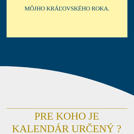
MÔJHO KRÁĽOVSKÉHO ROKA.
PRE KOHO JE
KALENDÁR URČENÝ ?