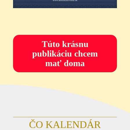
Túto krásnu
publikáciu chcem
mať doma
ČO KALENDÁR