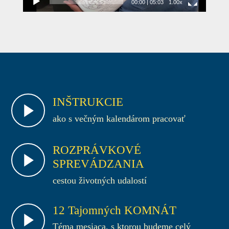
00:00
|
05:03
1.00x
INŠTRUKCIE
ako s večným kalendárom pracovať
ROZPRÁVKOVÉ
SPREVÁDZANIA
cestou životných udalostí
12 Tajomných KOMNÁT
Téma mesiaca, s ktorou budeme celý