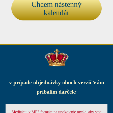
Chcem nástenný
kalendár
v prípade objednávky oboch verzií Vám
pribalím darček:
Meditáciu v MP3 formáte na upokojenie mysle, aby sme