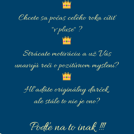
Chcete sa počas celého roka cítiť
"v pluse" ?
Strácate motiváciu a už Vás
unavujú reči o pozitívnom myslení?
Hľadáte originálny darček,
ale stále to nie je ono?
Poďte na to inak !!!