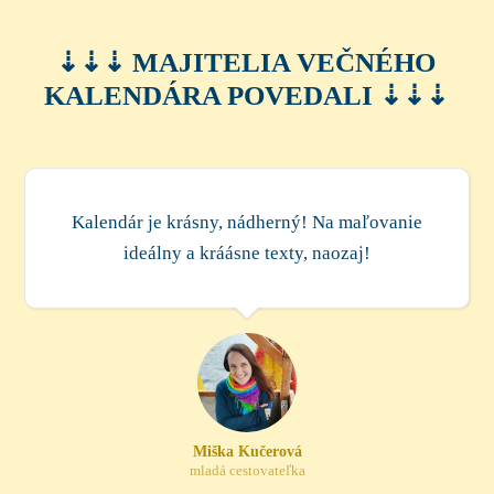
⇣⇣⇣ MAJITELIA VEČNÉHO
KALENDÁRA POVEDALI ⇣⇣⇣
Kalendár je krásny, nádherný! Na maľovanie
ideálny a kráásne texty, naozaj!
Miška Kučerová
mladá cestovateľka