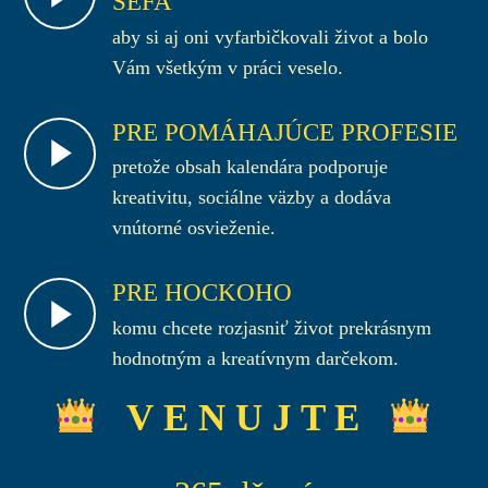
ŠÉFA
aby si aj oni vyfarbičkovali život a bolo
Vám všetkým v práci veselo.
PRE POMÁHAJÚCE PROFESIE
pretože obsah kalendára podporuje
kreativitu, sociálne väzby a dodáva
vnútorné osvieženie.
PRE HOCKOHO
komu chcete rozjasniť život prekrásnym
hodnotným a kreatívnym darčekom.
V E N U J T E