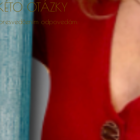
KÉTO OTÁZKY
 s presvedčením odpovedám: