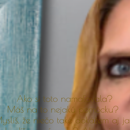
Ako si toto namaľovala?
Máš na to nejakú pomôcku?
yslíš, že niečo také dokážem aj j