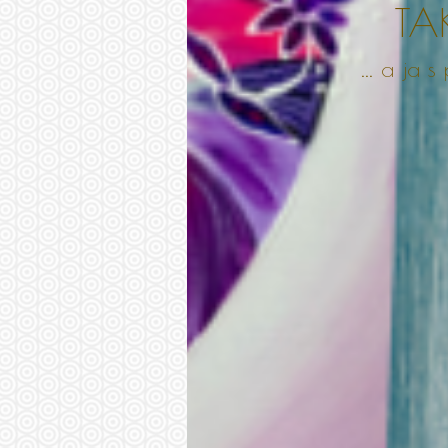
TA
... a ja