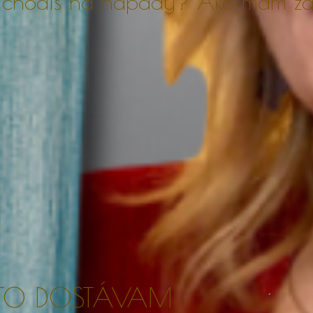
chodíš na nápady? Ako mám za
.
TO DOSTÁVAM