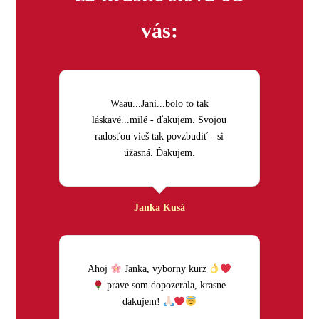
vás:
Waau...Jani...bolo to tak
láskavé...milé - ďakujem. Svojou
radosťou vieš tak povzbudiť - si
úžasná. Ďakujem.
Janka Kusá
Ahoj
Janka, vyborny kurz
prave som dopozerala, krasne
dakujem!