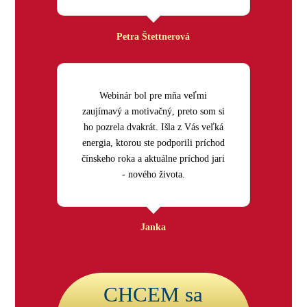
Petra Štettnerová
Webinár bol pre mňa veľmi
zaujímavý a motivačný, preto som si
ho pozrela dvakrát. Išla z Vás veľká
energia, ktorou ste podporili príchod
čínskeho roka a aktuálne príchod jari
- nového života.
Janka
CHCEM sa