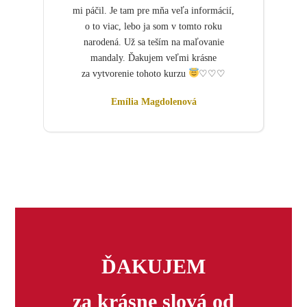
mi páčil. Je tam pre mňa veľa informácií,
o to viac, lebo ja som v tomto roku
narodená. Už sa teším na maľovanie
mandaly. Ďakujem veľmi krásne
za vytvorenie tohoto kurzu
♡♡♡
Emília Magdolenová
ĎAKUJEM
za krásne slová od