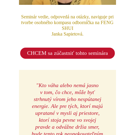
Seminár vedie, odpovedá na otázky, naviguje pri
tvorbe osobného kompasu odborníčka na FENG
SHUI
Janka Sapietová.
CHCEM sa zúčastniť tohto seminára
"Kto váha alebo nemá jasno
v tom, čo chce, môže byť
strhnutý vírom jeho nespútanej
energie. Ale pre tých, ktorí majú
upratané v mysli aj priestore,
ktorí stoja pevne vo svojej
pravde a odvážne držia smer,
bude tento rok neopakovateľným