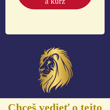
a kurz
Chceš vedieť o tejto