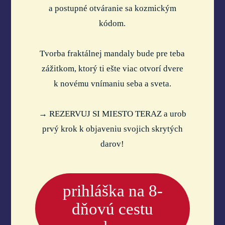
a postupné otváranie sa kozmickým
kódom.
Tvorba fraktálnej mandaly bude pre teba
zážitkom, ktorý ti ešte viac otvorí dvere
k novému vnímaniu seba a sveta.
→ REZERVUJ SI MIESTO TERAZ a urob
prvý krok k objaveniu svojich skrytých
darov!
prihláška na 8-
dňovú cestu