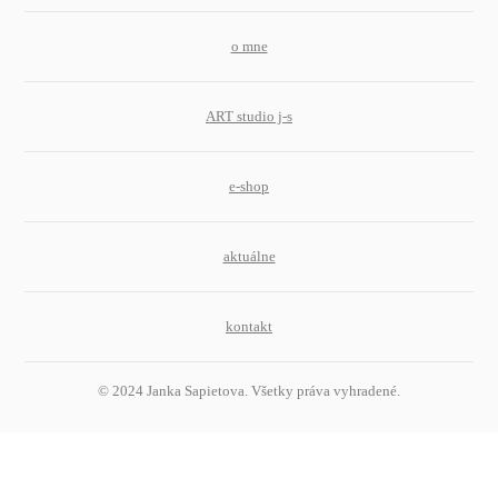
o mne
ART studio j-s
e-shop
aktuálne
kontakt
© 2024 Janka Sapietova. Všetky práva vyhradené.