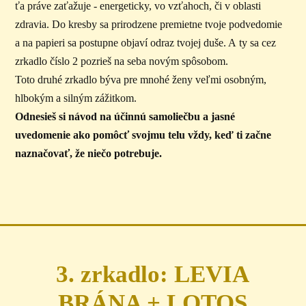
ťa práve zaťažuje - energeticky, vo vzťahoch, či v oblasti
zdravia. Do kresby sa prirodzene premietne tvoje podvedomie
a na papieri sa postupne objaví odraz tvojej duše. A ty sa cez
zrkadlo číslo 2 pozrieš na seba novým spôsobom.
Toto druhé zrkadlo býva pre mnohé ženy veľmi osobným,
hlbokým a silným zážitkom.
Odnesieš si návod na účinnú samoliečbu a jasné
uvedomenie ako pomôcť svojmu telu vždy, keď ti začne
naznačovať, že niečo potrebuje.
3. zrkadlo: LEVIA
BRÁNA + LOTOS