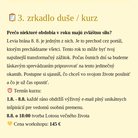
3. zrkadlo duše / kurz
Prečo niektoré obdobia v roku majú zvláštnu silu?
Levia brána 8. 8. je jedným z nich. Je to prechod cez portál,
ktorým prechádzame všetci. Tento rok to môže byť tvoj
najsilnejší transformačný zážitok. Počas ôsmich dní sa budeme
láskavým sprevádzaním pripravovať na tento jedinečný
okamih. Postupne si ujasníš, čo chceš vo svojom živote posilniť
a čo je už čas opustiť.
Termín kurzu:
1.8. - 8.8.
každé ráno obdržíš výživný e-mail plný unikátnych
inšpirácií pre vedomú osobnú premenu.
8.8. o 18:00
tvorba Lotosu večného života
Cena workshopu:
145 €