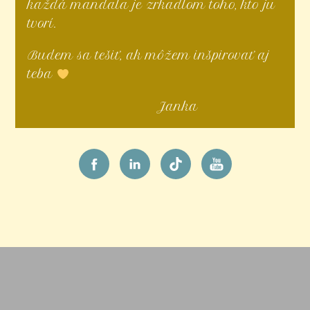
každá mandala je zrkadlom toho, kto ju
tvorí.
Budem sa tešiť, ak môžem inšpirovať aj
teba
Janka