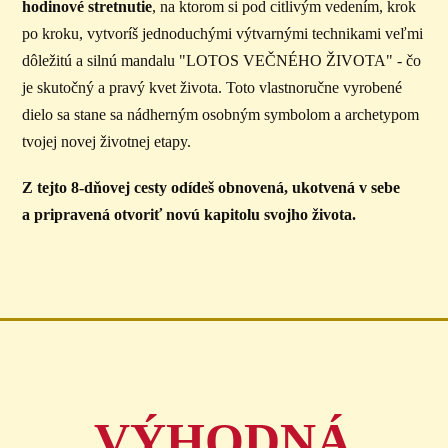
hodinové stretnutie
, na ktorom si pod citlivým vedením, krok
po kroku, vytvoríš jednoduchými výtvarnými technikami veľmi
dôležitú a silnú mandalu "LOTOS VEČNÉHO ŽIVOTA" - čo
je skutočný a pravý kvet života. Toto vlastnoručne vyrobené
dielo sa stane sa nádherným osobným symbolom a archetypom
tvojej novej životnej etapy.
Z tejto 8-dňovej cesty odídeš obnovená, ukotvená v sebe
a pripravená otvoriť novú kapitolu svojho života.
VÝHODNÁ