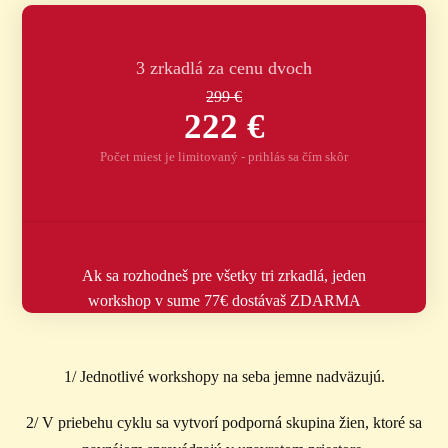
3 zrkadlá za cenu dvoch
299 €
222 €
Počet miest je limitovaný - prihlás sa čím skôr
Ak sa rozhodneš pre všetky tri zrkadlá, jeden
workshop v sume 77€ dostávaš ZDARMA
1/ Jednotlivé workshopy na seba jemne nadväzujú.
2/ V priebehu cyklu sa vytvorí podporná skupina žien, ktoré sa