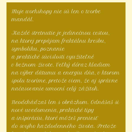
Moje workshopy nie sú len o tvorbe
mandál.
Každé stretnutie je jedinečnou cestou,
na ktorej prepájam fraktálnu kresbu,
symboliku, poznanie
a praktické súvislosti využiteľné
v bežnom živote. Veľký dôraz kladiem
na výber dátumu a energiu dňa, v ktorom
spolu tvoríme, pretože viem, že aj správne
načasovanie umocní celý zážitok.
Neodchádzaš len s obrázkom. Odnášaš si
nové uvedomenia, praktické tipy
a inšpiráciu, ktoré môžeš preniesť
do svojho každodenného života. Pretože