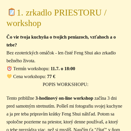
1. zrkadlo PRIESTORU /
workshop
Čo vie tvoja kuchyňa o tvojich peniazoch, vzťahoch a o
tebe?
Bez ezoterických omáčok - len čisté Feng Shui ako zrkadlo
bežného života.
Termín workshopu:
11.7. o 18:00
Cena workshopu:
77 €
POPIS WORKSHOPU:
Tento približne
3-hodinový on-line workshop
začína 3 dni
pred samotným stretnutím. Pošleš mi fotografiu svojej kuchyne
a ja pre teba pripravím krátky Feng Shui náhľad. Potom sa
spoločne pozrieme na priestor, ktorý denne používaš, a ktorý
o tebe prezrádza viac, než si myslíš. Naučím ťa "čítať" v ňom