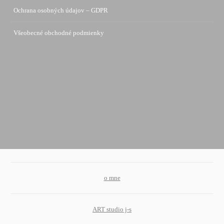
Ochrana osobných údajov – GDPR
Všeobecné obchodné podmienky
o mne
ART studio j-s