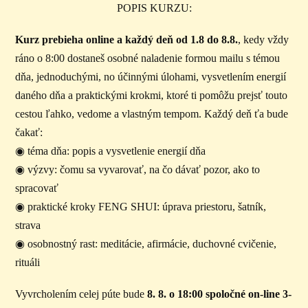
POPIS KURZU:
Kurz prebieha online a každý deň od 1.8 do 8.8.
, kedy vždy
ráno o 8:00 dostaneš osobné naladenie formou mailu s témou
dňa, jednoduchými, no účinnými úlohami, vysvetlením energií
daného dňa a praktickými krokmi, ktoré ti pomôžu prejsť touto
cestou ľahko, vedome a vlastným tempom. Každý deň ťa bude
čakať:
◉ téma dňa: popis a vysvetlenie energií dňa
◉ výzvy: čomu sa vyvarovať, na čo dávať pozor, ako to
spracovať
◉ praktické kroky FENG SHUI: úprava priestoru, šatník,
strava
◉ osobnostný rast: meditácie, afirmácie, duchovné cvičenie,
rituáli
Vyvrcholením celej púte bude
8. 8. o 18:00 spoločné on-line 3-