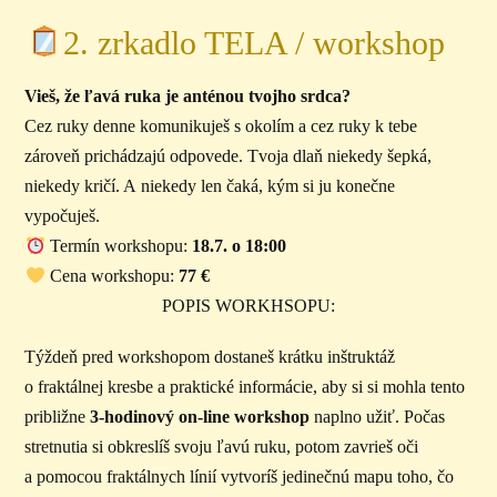
2. zrkadlo TELA / workshop
Vieš, že ľavá ruka je anténou tvojho srdca?
Cez ruky denne komunikuješ s okolím a cez ruky k tebe
zároveň prichádzajú odpovede. Tvoja dlaň niekedy šepká,
niekedy kričí. A niekedy len čaká, kým si ju konečne
vypočuješ.
Termín workshopu:
18.7. o 18:00
Cena workshopu:
77 €
POPIS WORKHSOPU:
Týždeň pred workshopom dostaneš krátku inštruktáž
o fraktálnej kresbe a praktické informácie, aby si si mohla tento
približne
3-hodinový on-line workshop
naplno užiť. Počas
stretnutia si obkreslíš svoju ľavú ruku, potom zavrieš oči
a pomocou fraktálnych línií vytvoríš jedinečnú mapu toho, čo