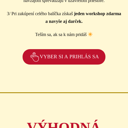
navzájom sprevádzajú v uzavretom priestore.
3/ Pri zakúpení celého balíčka získaš
jeden workshop zdarma
a navyše aj darček.
Teším sa, ak sa k nám pridáš
VYBER SI A PRIHLÁS SA
VÝHODNÁ