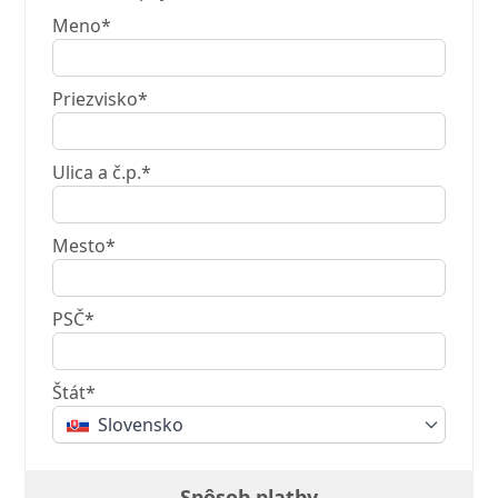
Meno*
Priezvisko*
Ulica a č.p.*
Mesto*
PSČ*
Štát*
Slovensko
Spôsob platby