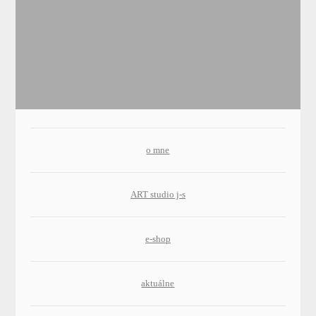
o mne
ART studio j-s
e-shop
aktuálne