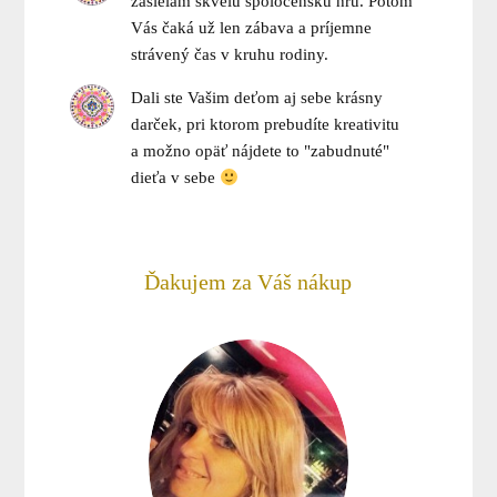
zasielam skvelú spoločenskú hru. Potom
Vás čaká už len zábava a príjemne
strávený čas v kruhu rodiny.
Dali ste Vašim deťom aj sebe krásny
darček, pri ktorom prebudíte kreativitu
a možno opäť nájdete to "zabudnuté"
dieťa v sebe
Ďakujem za Váš nákup