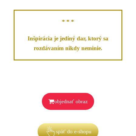
* * *
Inšpirácia je jediný dar, ktorý sa
rozdávaním nikdy neminie.
objednať obraz
späť do e-shopu