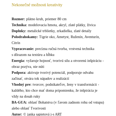
Nekonečné možnosti kreativity
Rozmer:
plátno kruh, priemer 80 cm
Technika:
modelovacia hmota, akryl, zlaté plátky, živica
Doplnky:
metalické trblietky, zrkadielka, zlaté detaily
Polodrahokamy:
Tigrie oko, Ametyst, Ruženín, Aventurín,
Citrín
Vypracovanie:
precízna ručná tvorba, vrstvená technika
s dôrazom na textúru a hĺbku
Energia:
vyžaruje hojnosť, tvorivú silu a otvorenú inšpiráciu -
obraz pozýva, nie núti
Podpora:
aktivuje tvorivý potenciál, podporuje odvahu
začínať, otvára tok nápadov a realizácií
Vhodný pre:
tvorcov, podnikateľov, ženy v transformácii -
každého, kto chce mať doma pripomienku, že inšpirácia je
vždy na dosah ruky
BA-GUA:
oblasť Bohatstva (v ľavom zadnom rohu od vstupu)
alebo oblasť Tvorivosti
Autor:
© janka sapietová j-s ART