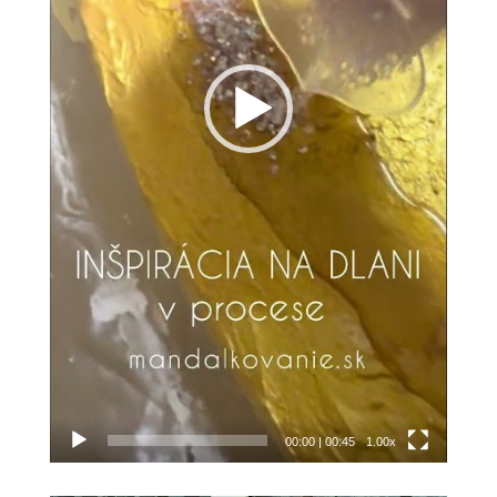
00:00
|
00:45
1.00x