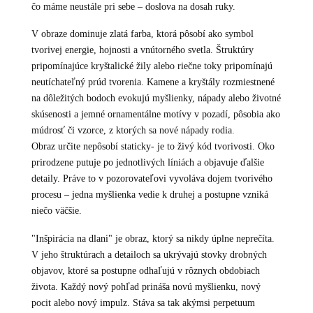
čo máme neustále pri sebe – doslova na dosah ruky.
V obraze dominuje zlatá farba, ktorá pôsobí ako symbol
tvorivej energie, hojnosti a vnútorného svetla. Štruktúry
pripomínajúce kryštalické žily alebo riečne toky pripomínajú
neutíchateľný prúd tvorenia. Kamene a kryštály rozmiestnené
na dôležitých bodoch evokujú myšlienky, nápady alebo životné
skúsenosti a jemné ornamentálne motívy v pozadí, pôsobia ako
múdrosť či vzorce, z ktorých sa nové nápady rodia.
Obraz určite nepôsobí staticky- je to živý kód tvorivosti. Oko
prirodzene putuje po jednotlivých líniách a objavuje ďalšie
detaily. Práve to v pozorovateľovi vyvoláva dojem tvorivého
procesu – jedna myšlienka vedie k druhej a postupne vzniká
niečo väčšie.
"Inšpirácia na dlani" je obraz, ktorý sa nikdy úplne neprečíta.
V jeho štruktúrach a detailoch sa ukrývajú stovky drobných
objavov, ktoré sa postupne odhaľujú v rôznych obdobiach
života. Každý nový pohľad prináša novú myšlienku, nový
pocit alebo nový impulz. Stáva sa tak akýmsi perpetuum