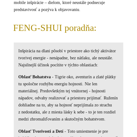
mobile inšpirácie – dielom, ktoré neustále podnecuje
predstavivosť a pozýva k objavovaniu.
FENG-SHUI poradňa:
Inšpirácia na dlani pôsobí v priestore ako tichý aktivátor
tvorivej energie - nenápadne, bez nátlaku, ale neustále.
Najsilnejší účinok pocítite v týchto oblastiach:
Oblasť Bohatstva
- Tigrie oko, aventurín a zlaté plátky
tu spoločne rozhýbu energiu hojnosti. Nie len
materiálnej. Predovšetkým tej vnútornej - hojnosti
nápadov, odvahy realizovať a priestoru prijímať. Ruženín
dohliadne na to, aby sa hojnosť neprijímala zo strachu
z nedostatku, ale z miesta lásky k sebe - to je ten rozdiel
medzi zhromažďovaním a skutočným bohatstvom.
Oblasť Tvorivosti a Detí
- Toto umiestnenie je pre