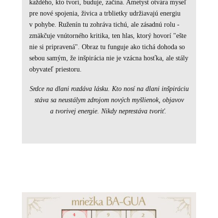
každého, kto tvorí, buduje, začína. Ametyst otvára myseľ
pre nové spojenia, živica a trblietky udržiavajú energiu
v pohybe. Ruženín tu zohráva tichú, ale zásadnú rolu -
zmäkčuje vnútorného kritika, ten hlas, ktorý hovorí "ešte
nie si pripravená". Obraz tu funguje ako tichá dohoda so
sebou samým, že inšpirácia nie je vzácna hosťka, ale stály
obyvateľ priestoru.
Srdce na dlani rozdáva lásku. Kto nosí na dlani inšpiráciu
stáva sa neustálym zdrojom nových myšlienok, objavov
a tvorivej energie. Nikdy neprestáva tvoriť.