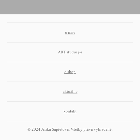
o mne
ART studio j-s
e-shop
aktuálne
kontakt
© 2024 Janka Sapietova. Všetky práva vyhradené.