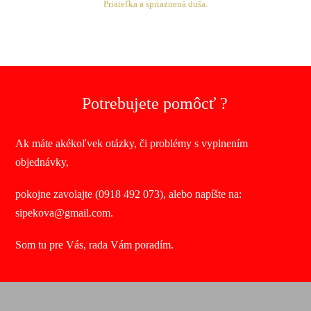
Priateľka a spriaznená duša.
Potrebujete pomôcť ?
Ak máte akékoľvek otázky, či problémy s vyplnením
objednávky,
pokojne zavolajte (0918 492 073), alebo napíšte na:
sipekova@gmail.com.
Som tu pre Vás, rada Vám poradím.