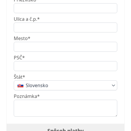
Ulica a č.p.*
Mesto*
PSČ*
Štát*
Slovensko
Poznámka*
Spôsob platby