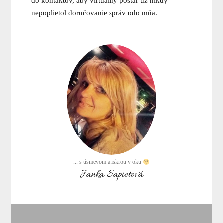
do kontaktov, aby virtuálny poštár už nikdy
nepoplietol doručovanie správ odo mňa.
... s úsmevom a iskrou v oku
Janka Sapietová