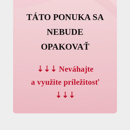
TÁTO PONUKA SA
NEBUDE
OPAKOVAŤ
⇣⇣⇣ Neváhajte
a využite príležitosť
⇣⇣⇣