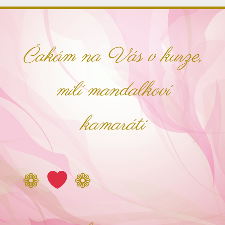
Čakám na Vás v kurze,
milí mandalkoví
kamaráti
❁
❁