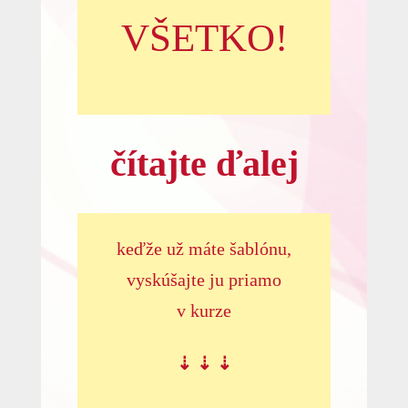
VŠETKO!
čítajte ďalej
keďže už máte šablónu,
vyskúšajte ju priamo
v kurze
⇣ ⇣ ⇣