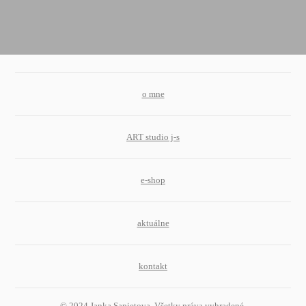
o mne
ART studio j-s
e-shop
aktuálne
kontakt
© 2024 Janka Sapietova. Všetky práva vyhradené.