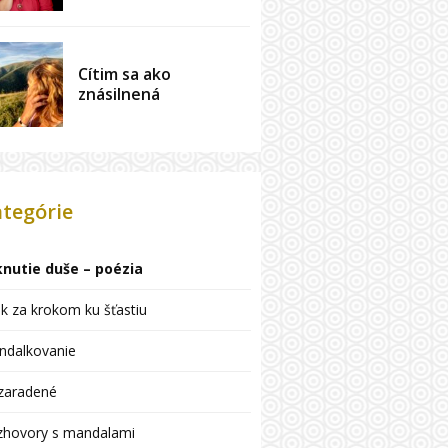
Cítim sa ako
znásilnená
tegórie
knutie duše – poézia
k za krokom ku šťastiu
ndalkovanie
zaradené
zhovory s mandalami