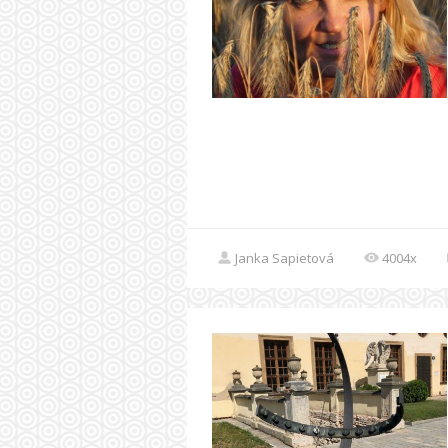
Janka Sapietová
4004x