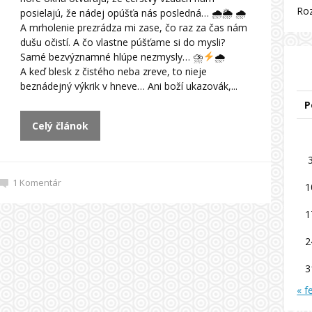
Ro
posielajú, že nádej opúšťa nás posledná… 🌧🌦 🌧
A mrholenie prezrádza mi zase, čo raz za čas nám
dušu očistí. A čo vlastne púšťame si do mysli?
Samé bezvýznamné hlúpe nezmysly… ⛈
🌧
A keď blesk z čistého neba zreve, to nieje
beznádejný výkrik v hneve… Ani boží ukazovák,...
P
Celý článok
1
Komentár
1
1
2
3
« f