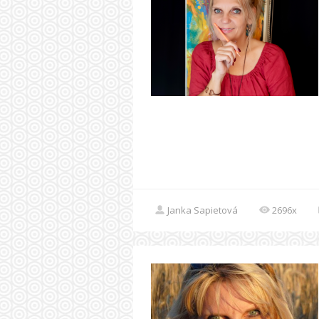
Janka Sapietová
2696x