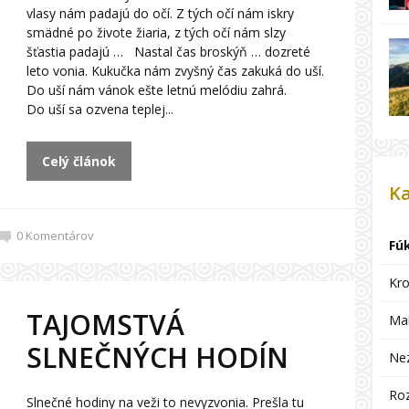
vlasy nám padajú do očí. Z tých očí nám iskry
smädné po živote žiaria, z tých očí nám slzy
šťastia padajú … Nastal čas broskýň … dozreté
leto vonia. Kukučka nám zvyšný čas zakuká do uší.
Do uší nám vánok ešte letnú melódiu zahrá.
Do uší sa ozvena teplej...
Celý článok
Ka
0
Komentárov
Fú
Kro
TAJOMSTVÁ
Ma
SLNEČNÝCH HODÍN
Ne
Ro
Slnečné hodiny na veži to nevyzvonia. Prešla tu