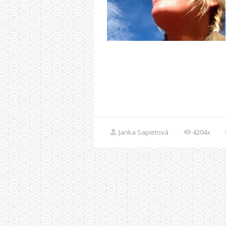
Janka Sapietová
4204x