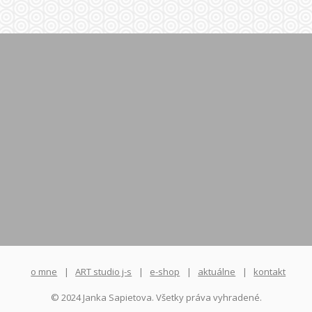
o mne
ART studio j-s
e-shop
aktuálne
kontakt
© 2024 Janka Sapietova. Všetky práva vyhradené.