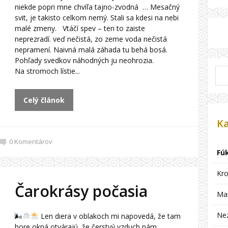
niekde popri mne chvíľa tajno-zvodná … Mesačný
svit, je takisto celkom nemý. Stali sa kdesi na nebi
malé zmeny. Vtáčí spev – ten to zaiste
neprezradí. veď nečistá, zo zeme voda nečistá
nepramení. Naivná malá záhada tu behá bosá.
Pohľady svedkov náhodných ju neohrozia.
Na stromoch lístie...
Celý článok
Ka
0
Komentárov
Fú
Kro
Čarokrásy počasia
Ma
Ne
🌬
Len diera v oblakoch mi napovedá, že tam
hore okná otvárajú, že čerstvý vzduch nám