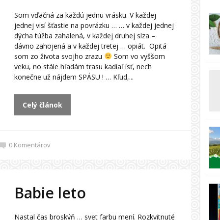
Som vďačná za každú jednu vrásku. V každej
jednej visí šťastie na povrázku … … v každej jednej
dýcha túžba zahalená, v každej druhej slza –
dávno zahojená a v každej tretej … opiát. Opitá
som zo života svojho zrazu
Som vo vyššom
veku, no stále hľadám trasu kadiaľ ísť, nech
konečne už nájdem SPÁSU ! … Kľud,...
Celý článok
0
Komentárov
Babie leto
Nastal čas broskýň … svet farbu mení. Rozkvitnuté