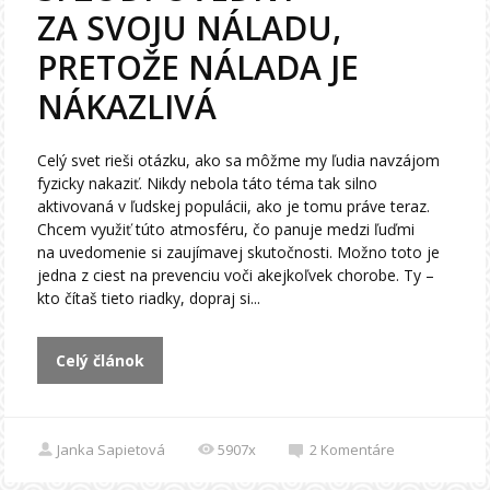
ZA SVOJU NÁLADU,
PRETOŽE NÁLADA JE
NÁKAZLIVÁ
Celý svet rieši otázku, ako sa môžme my ľudia navzájom
fyzicky nakaziť. Nikdy nebola táto téma tak silno
aktivovaná v ľudskej populácii, ako je tomu práve teraz.
Chcem využiť túto atmosféru, čo panuje medzi ľuďmi
na uvedomenie si zaujímavej skutočnosti. Možno toto je
jedna z ciest na prevenciu voči akejkoľvek chorobe. Ty –
kto čítaš tieto riadky, dopraj si...
Celý článok
Janka Sapietová
5907x
2
Komentáre