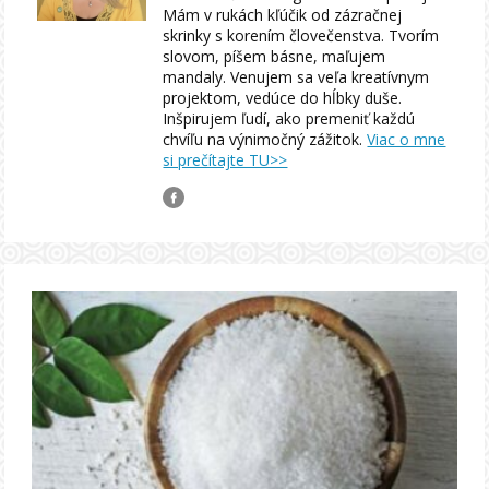
Mám v rukách kľúčik od zázračnej
skrinky s korením človečenstva. Tvorím
slovom, píšem básne, maľujem
mandaly. Venujem sa veľa kreatívnym
projektom, vedúce do hĺbky duše.
Inšpirujem ľudí, ako premeniť každú
chvíľu na výnimočný zážitok.
Viac o mne
si prečítajte TU>>