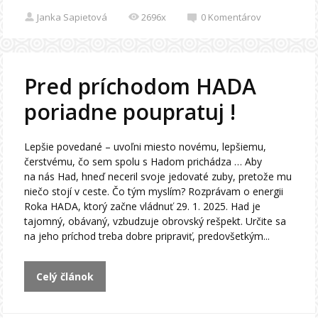
Janka Sapietová
2696x
0
Komentárov
Pred príchodom HADA
poriadne poupratuj !
Lepšie povedané – uvoľni miesto novému, lepšiemu,
čerstvému, čo sem spolu s Hadom prichádza … Aby
na nás Had, hneď neceril svoje jedovaté zuby, pretože mu
niečo stojí v ceste. Čo tým myslím? Rozprávam o energii
Roka HADA, ktorý začne vládnuť 29. 1. 2025. Had je
tajomný, obávaný, vzbudzuje obrovský rešpekt. Určite sa
na jeho príchod treba dobre pripraviť, predovšetkým...
Celý článok