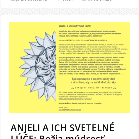
ANJELI A ICH SVETELNÉ
LÚČE: Božia múdrosť