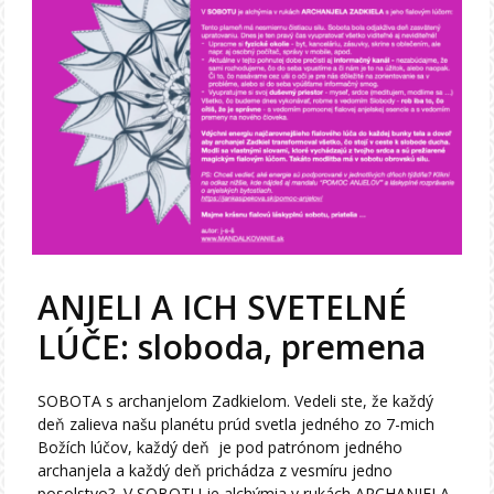
ANJELI A ICH SVETELNÉ
LÚČE: sloboda, premena
SOBOTA s archanjelom Zadkielom. Vedeli ste, že každý
deň zalieva našu planétu prúd svetla jedného zo 7-mich
Božích lúčov, každý deň je pod patrónom jedného
archanjela a každý deň prichádza z vesmíru jedno
posolstvo? V SOBOTU je alchýmia v rukách ARCHANJELA