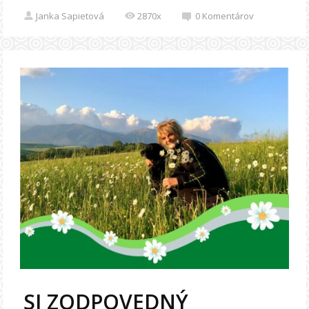
Janka Sapietová
2870x
0
Komentárov
SI ZODPOVEDNÝ