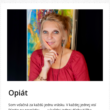
Opiát
Som vďačná za každú jednu vrásku. V každej jednej visí
šťastie na povrázku … … v každej jednej dýcha túžba