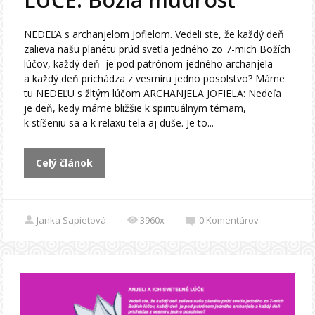
NEDEĽA s archanjelom Jofielom. Vedeli ste, že každý deň
zalieva našu planétu prúd svetla jedného zo 7-mich Božích
lúčov, každý deň je pod patrónom jedného archanjela
a každý deň prichádza z vesmíru jedno posolstvo? Máme
tu NEDEĽU s žltým lúčom ARCHANJELA JOFIELA: Nedeľa
je deň, kedy máme bližšie k spirituálnym témam,
k stíšeniu sa a k relaxu tela aj duše. Je to...
Celý článok
Janka Sapietová
3960x
0
Komentárov