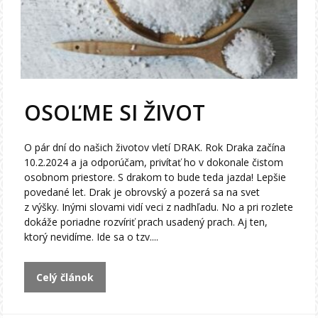
OSOĽME SI ŽIVOT
O pár dní do našich životov vletí DRAK. Rok Draka začína
10.2.2024 a ja odporúčam, privítať ho v dokonale čistom
osobnom priestore. S drakom to bude teda jazda! Lepšie
povedané let. Drak je obrovský a pozerá sa na svet
z výšky. Inými slovami vidí veci z nadhľadu. No a pri rozlete
dokáže poriadne rozvíriť prach usadený prach. Aj ten,
ktorý nevidíme. Ide sa o tzv....
Celý článok