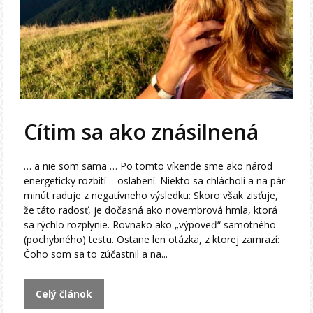
Cítim sa ako znásilnená
… a nie som sama … Po tomto víkende sme ako národ
energeticky rozbití – oslabení. Niekto sa chlácholí a na pár
minút raduje z negatívneho výsledku: Skoro však zisťuje,
že táto radosť, je dočasná ako novembrová hmla, ktorá
sa rýchlo rozplynie. Rovnako ako „výpoveď“ samotného
(pochybného) testu. Ostane len otázka, z ktorej zamrazí:
Čoho som sa to zúčastnil a na...
Celý článok