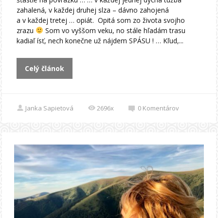
zahalená, v každej druhej slza – dávno zahojená
a v každej tretej … opiát. Opitá som zo života svojho
zrazu
Som vo vyššom veku, no stále hľadám trasu
kadiaľ ísť, nech konečne už nájdem SPÁSU ! … Kľud,...
Celý článok
Janka Sapietová
2696x
0
Komentárov