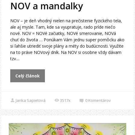
NOV a mandalky
NOV – je deň vhodný nielen na prečistenie fyzického tela,
ale aj mysle. Tam, kde sa vyupratuje, rado príde niečo
nové. NOV = NOVé začiatky, NOVé smerovanie, NOVá
chuť do života … Ponúkam Vám jednu super pomôcku ako
si ľahšie utriediť svoje plány a méty do budúcnosti. Využite
na to práve NOVový dník. Na NOV si osobne vždy dávam
tzv....
Celý článok
Janka Sapietová
3517x
0
Komentárov