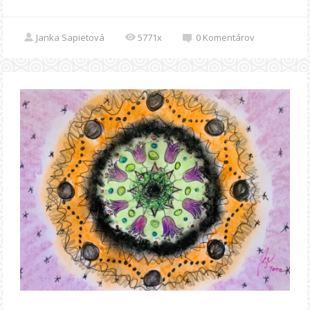
Janka Sapietová
5771x
0
Komentárov