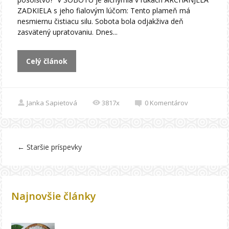
ZADKIELA s jeho fialovým lúčom: Tento plameň má
nesmiernu čistiacu silu. Sobota bola odjakživa deň
zasvätený upratovaniu. Dnes...
Celý článok
Janka Sapietová
3817x
0
Komentárov
←
Staršie príspevky
Najnovšie články