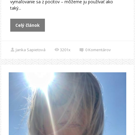
vymaľovanie sa z pocitov – môžeme ju používať ako
taký...
Celý článok
Janka Sapietová
3201x
0
Komentárov