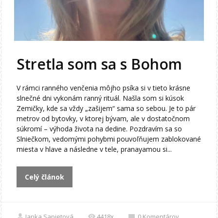
Stretla som sa s Bohom
V rámci ranného venčenia môjho psíka si v tieto krásne
slnečné dni vykonám ranný rituál. Našla som si kúsok
Zemičky, kde sa vždy „zašijem“ sama so sebou. Je to pár
metrov od bytovky, v ktorej bývam, ale v dostatočnom
súkromí – výhoda života na dedine. Pozdravím sa so
Slniečkom, vedomými pohybmi pouvoľňujem zablokované
miesta v hlave a následne v tele, pranayamou si...
Celý článok
Janka Sapietová
4418x
0
Komentárov