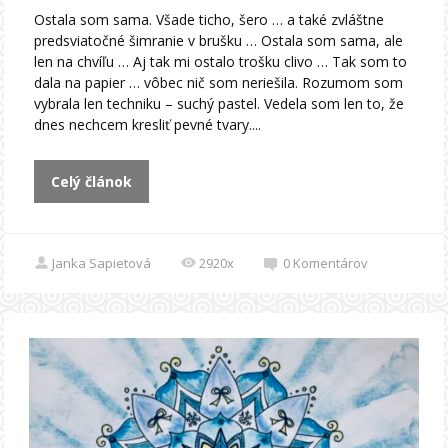
Ostala som sama. Všade ticho, šero … a také zvláštne
predsviatočné šimranie v brušku … Ostala som sama, ale
len na chvíľu … Aj tak mi ostalo trošku clivo … Tak som to
dala na papier … vôbec nič som neriešila. Rozumom som
vybrala len techniku – suchý pastel. Vedela som len to, že
dnes nechcem kresliť pevné tvary....
Celý článok
Janka Sapietová
2920x
0
Komentárov