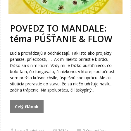
POVEDZ TO MANDALE:
téma PÚŠŤANIE & FLOW
Ľudia prichádzajú a odchádzajú. Tak isto ako projekty,
peniaze, príležitosti, … Ak mi niekto prirastie k srdcu,
ťažko sa s ním lúčim. Vždy mi je ťažko pustiť niečo, čo
bolo fajn, čo fungovalo, či niekoho, v ktorej spoločnosti
som prežila krásne chvíle, úspešnú spoluprácu. Ale ak
situácia prerastie do stavu, že sa niečo udržuje nasilu,
začína trápenie. Na spoluprácu, či láskyplný...
Celý článok
Janka Sapietová
2684x
0
Komentárov