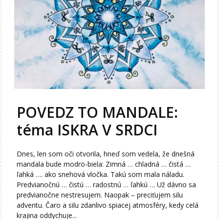
POVEDZ TO MANDALE:
téma ISKRA V SRDCI
Dnes, len som oči otvorila, hneď som vedela, že dnešná
mandala bude modro-biela: Zimná … chladná … čistá …
ľahká …. ako snehová vločka. Takú som mala náladu.
Predvianočnú … čistú … radostnú … ľahkú … Už dávno sa
predvianočne nestresujem. Naopak – preciťujem silu
adventu. Čaro a silu zdanlivo spiacej atmosféry, kedy celá
krajina oddychuje...