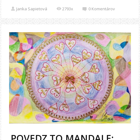
Janka Sapietová
2793x
0
Komentárov
POVEDZ TO MANDALE: