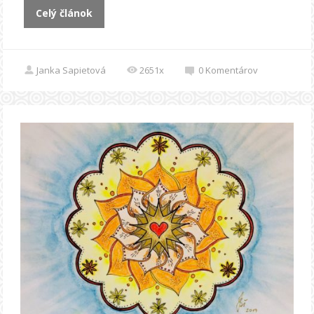
Celý článok
Janka Sapietová
2651x
0
Komentárov