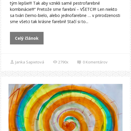
tým lepšie!!! Tak aby vznikli samé pestrofarebné
kombinácie!!!“ Pretože sme farební – VŠETCI!!! Len niekto
sa tvári čierno-bielo, alebo jednofarebne … v prirodzenosti
sme všetci tak krásne farební! Stačí si to...
Celý článok
Janka Sapietová
2790x
0
Komentárov