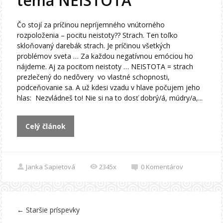
téma NEISTOTA
Čo stojí za príčinou nepríjemného vnútorného
rozpoloženia – pocitu neistoty?? Strach. Ten toľko
skloňovaný darebák strach. Je príčinou všetkých
problémov sveta … Za každou negatívnou emóciou ho
nájdeme. Aj za pocitom neistoty … NEISTOTA = strach
prezlečený do nedôvery vo vlastné schopnosti,
podceňovanie sa. A už kdesi vzadu v hlave počujem jeho
hlas: Nezvládneš to! Nie si na to dosť dobrý/á, múdry/a,...
Celý článok
Janka Sapietová
2345x
0
Komentárov
←
Staršie príspevky