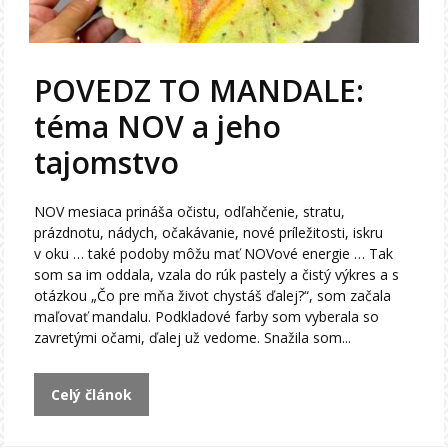
POVEDZ TO MANDALE:
téma NOV a jeho
tajomstvo
NOV mesiaca prináša očistu, odľahčenie, stratu,
prázdnotu, nádych, očakávanie, nové príležitosti, iskru
v oku … také podoby môžu mať NOVové energie … Tak
som sa im oddala, vzala do rúk pastely a čistý výkres a s
otázkou „Čo pre mňa život chystáš ďalej?“, som začala
maľovať mandalu. Podkladové farby som vyberala so
zavretými očami, ďalej už vedome. Snažila som...
Celý článok