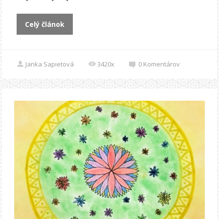
Celý článok
Janka Sapietová
3420x
0
Komentárov