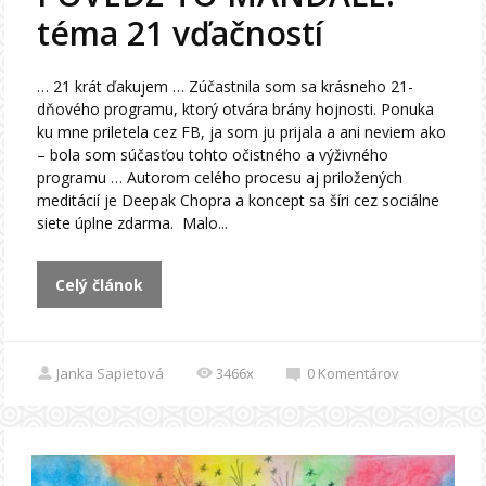
téma 21 vďačností
… 21 krát ďakujem … Zúčastnila som sa krásneho 21-
dňového programu, ktorý otvára brány hojnosti. Ponuka
ku mne priletela cez FB, ja som ju prijala a ani neviem ako
– bola som súčasťou tohto očistného a výživného
programu … Autorom celého procesu aj priložených
meditácií je Deepak Chopra a koncept sa šíri cez sociálne
siete úplne zdarma. Malo...
Celý článok
Janka Sapietová
3466x
0
Komentárov