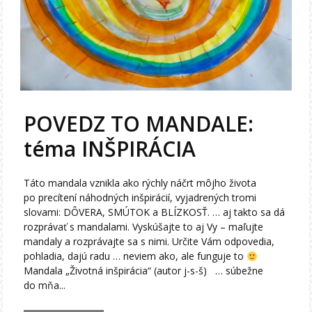
POVEDZ TO MANDALE:
téma INŠPIRÁCIA
Táto mandala vznikla ako rýchly náčrt môjho života
po precítení náhodných inšpirácií, vyjadrených tromi
slovami: DÔVERA, SMÚTOK a BLÍZKOSŤ. … aj takto sa dá
rozprávať s mandalami. Vyskúšajte to aj Vy – maľujte
mandaly a rozprávajte sa s nimi. Určite Vám odpovedia,
pohladia, dajú radu … neviem ako, ale funguje to
Mandala „Životná inšpirácia“ (autor j-s-š) … súbežne
do mňa...