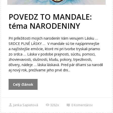
POVEDZ TO MANDALE:
téma NARODENINY
Pri príležitosti mojich narodenín Vám venujem Lásku …
SRDCE PLNÉ LÁSKY … V mandale sú tie najúprimnejšie
a najčistejšie emócie, ktoré mi pri tvorbe tryskali priamo
zo srdca … Láska v podobe prajnosti, súcitu, pomoci,
zhovievavosti, slušnosti, kľudu, pokory, trpezlivosti,
dôvery, nádeje … láska láskavá. Pred pár dňami sa narodil
aj nový rok, prežívame jeho prvé dni...
Celý článok
Janka Sapietová
3262x
0
Komentárov