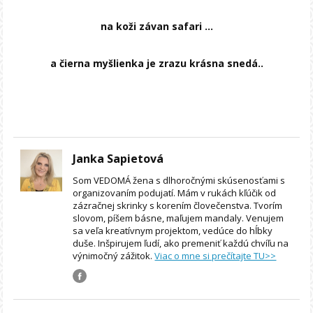
na koži závan safari …
a čierna myšlienka je zrazu krásna snedá..
Janka Sapietová
Som VEDOMÁ žena s dlhoročnými skúsenosťami s
organizovaním podujatí. Mám v rukách kľúčik od
zázračnej skrinky s korením človečenstva. Tvorím
slovom, píšem básne, maľujem mandaly. Venujem
sa veľa kreatívnym projektom, vedúce do hĺbky
duše. Inšpirujem ľudí, ako premeniť každú chvíľu na
výnimočný zážitok.
Viac o mne si prečítajte TU>>