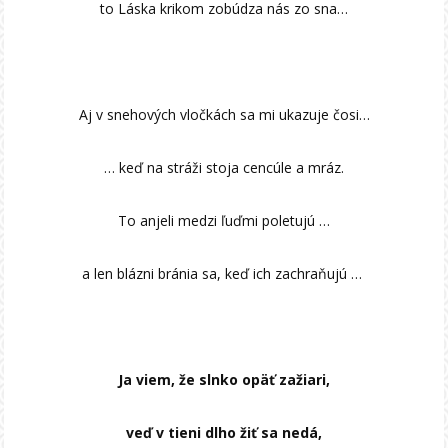
to Láska krikom zobúdza nás zo sna…
Aj v snehových vločkách sa mi ukazuje čosi…
… keď na stráži stoja cencúle a mráz.
To anjeli medzi ľuďmi poletujú …
a len blázni bránia sa, keď ich zachraňujú …
Ja viem, že slnko opäť zažiari,
veď v tieni dlho žiť sa nedá,