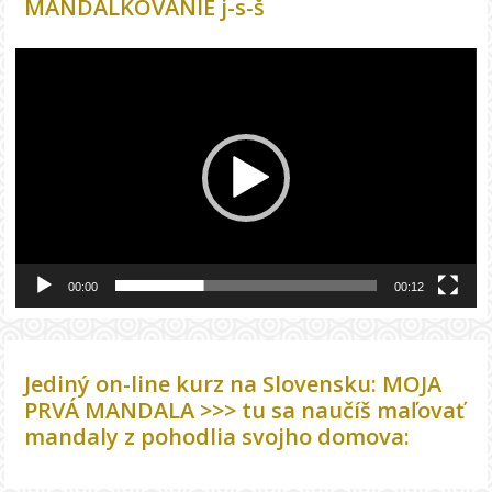
MANDALKOVANIE j-s-š
Video
prehrávač
00:00
00:12
Jediný on-line kurz na Slovensku: MOJA
PRVÁ MANDALA >>> tu sa naučíš maľovať
mandaly z pohodlia svojho domova: