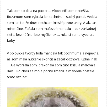
Tak som to dala na papier … vôbec nič som neriešila.
Rozumom som vybrala len techniku – suchý pastel. Vedela
som len to, že dnes nechcem kresliť pevné tvary. A ak, tak
minimálne. Začala som maľovať mandalu – bez základnej
siete, bez náčrtu, bez myšlienok … ruka si sama vyberala
farby.
V polovičke tvorby bola mandala tak pochmúrna a nepekná,
až som mala nutkanie skončiť a začať odznova, úplne inak
… Ale vydržala som, prekonala som túto krízu a maľovala
ďalej. Po chvíli sa moje pocity zmenili a mandala dostala
tento vzhľad: