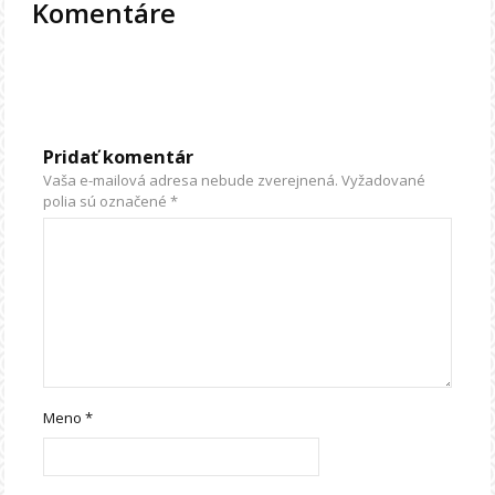
Komentáre
Pridať komentár
Vaša e-mailová adresa nebude zverejnená.
Vyžadované
polia sú označené
*
Meno
*