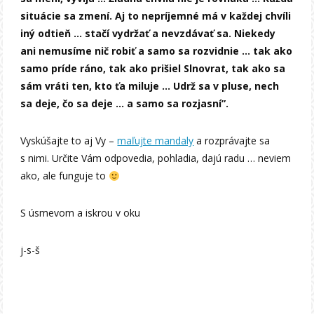
situácie sa zmení. Aj to nepríjemné má v každej chvíli
iný odtieň … stačí vydržať a nevzdávať sa. Niekedy
ani nemusíme nič robiť a samo sa rozvidnie … tak ako
samo príde ráno, tak ako prišiel Slnovrat, tak ako sa
sám vráti ten, kto ťa miluje … Udrž sa v pluse, nech
sa deje, čo sa deje … a samo sa rozjasní”.
Vyskúšajte to aj Vy –
maľujte mandaly
a rozprávajte sa
s nimi. Určite Vám odpovedia, pohladia, dajú radu … neviem
ako, ale funguje to
S úsmevom a iskrou v oku
j-s-š