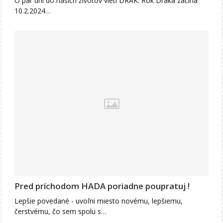
O pár dní do našich životov vletí DRAK. Rok Draka začína
10.2.2024…
Pred príchodom HADA poriadne poupratuj !
Lepšie povedané - uvoľni miesto novému, lepšiemu,
čerstvému, čo sem spolu s…