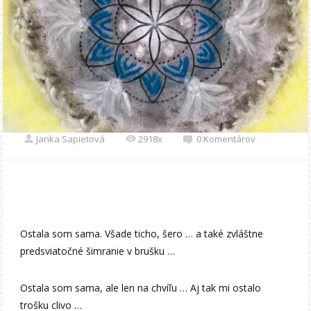
Janka Sapietová
2918x
0 Komentárov
Ostala som sama. Všade ticho, šero … a také zvláštne
predsviatočné šimranie v brušku …
Ostala som sama, ale len na chvíľu … Aj tak mi ostalo
trošku clivo …