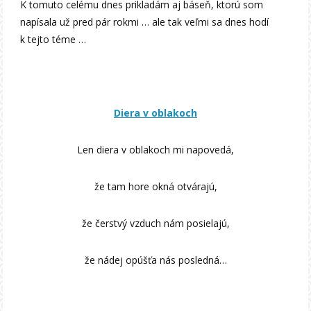
K tomuto celému dnes prikladám aj báseň, ktorú som
napísala už pred pár rokmi … ale tak veľmi sa dnes hodí
k tejto téme …
Diera v oblakoch
Len diera v oblakoch mi napovedá,
že tam hore okná otvárajú,
že čerstvý vzduch nám posielajú,
že nádej opúšťa nás posledná…