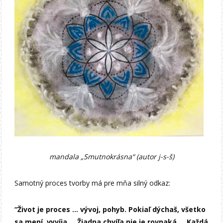
mandala „Smutnokrásna“ (autor j-s-š)
Samotný proces tvorby má pre mňa silný odkaz:
“Život je proces … vývoj, pohyb. Pokiaľ dýchaš, všetko
sa mení, vyvíja … Žiadna chvíľa nie je rovnaká … Každá