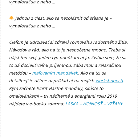
vymaľovať sa z neho …
Jednou z ciest, ako sa nezblázniť od šťastia je –
vymaľovať sa z neho …
Cieľom je udržiavať si zdravú rovnováhu radostného žitia.
Návodov a rád, ako na to je nespočetne mnoho. Treba si
nájsť ten svoj. Jeden typ ponúkam aj ja. Zistila som, že sa
to dá docieliť veľmi príjemnou, zábavnou a relaxačnou
metódou –
maľovaním mandaliek
. Ako na to, sa
detailnejšie učíme napríklad aj na mojich
workshopoch
.
Kým začnete tvoriť vlastné mandaly, skúste to
omaľovánkami – tri nádherné s energiami roku 2019
nájdete v e-booku zdarma:
LÁSKA – HOJNOSŤ – VZŤAHY.