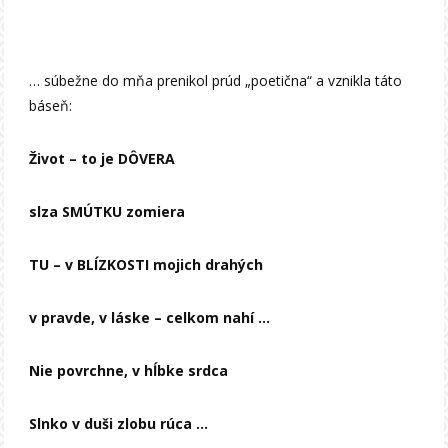
… súbežne do mňa prenikol prúd „poetična“ a vznikla táto
báseň:
Život – to je DÔVERA
slza SMÚTKU zomiera
TU – v BLÍZKOSTI mojich drahých
v pravde, v láske – celkom nahí …
Nie povrchne, v hĺbke srdca
Slnko v duši zlobu rúca …