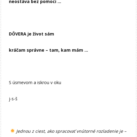
neostáva bez pomoci …
DÔVERA je život sám
kráčam správne – tam, kam mám …
S úsmevom a iskrou v oku
j-s-š
Jednou z ciest, ako spracovať vnútorné rozladenie je –