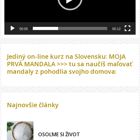
00:00
00:12
Jediný on-line kurz na Slovensku: MOJA
PRVÁ MANDALA >>> tu sa naučíš maľovať
mandaly z pohodlia svojho domova:
Najnovšie články
OSOĽME SI ŽIVOT