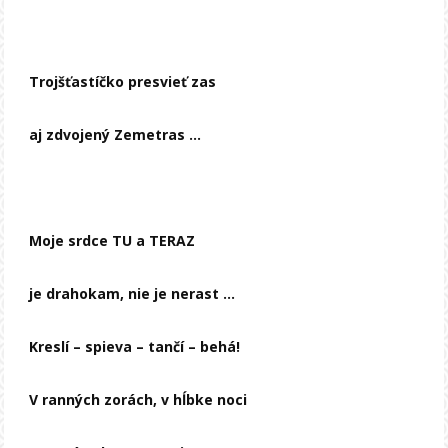
Trojšťastíčko presvieť zas
aj zdvojený Zemetras …
Moje srdce TU a TERAZ
je drahokam, nie je nerast …
Kreslí – spieva – tančí – behá!
V ranných zorách, v hĺbke noci