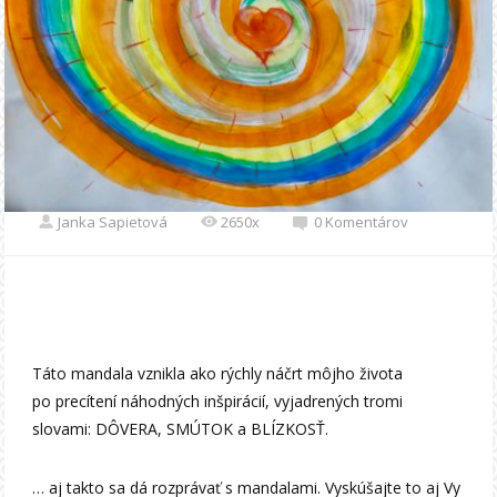
Janka Sapietová
2650x
0 Komentárov
Táto mandala vznikla ako rýchly náčrt môjho života
po precítení náhodných inšpirácií, vyjadrených tromi
slovami: DÔVERA, SMÚTOK a BLÍZKOSŤ.
… aj takto sa dá rozprávať s mandalami. Vyskúšajte to aj Vy