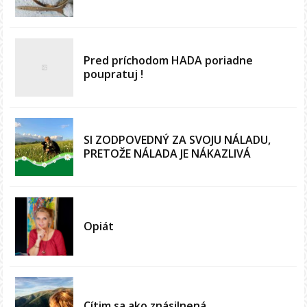
Pred príchodom HADA poriadne
poupratuj !
SI ZODPOVEDNÝ ZA SVOJU NÁLADU,
PRETOŽE NÁLADA JE NÁKAZLIVÁ
Opiát
Cítim sa ako znásilnená