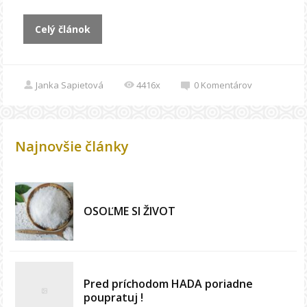
Celý článok
Janka Sapietová
4416x
0
Komentárov
Najnovšie články
OSOĽME SI ŽIVOT
Pred príchodom HADA poriadne
poupratuj !