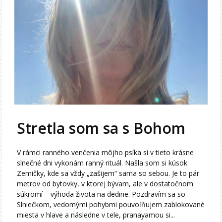
Stretla som sa s Bohom
V rámci ranného venčenia môjho psíka si v tieto krásne
slnečné dni vykonám ranný rituál. Našla som si kúsok
Zemičky, kde sa vždy „zašijem“ sama so sebou. Je to pár
metrov od bytovky, v ktorej bývam, ale v dostatočnom
súkromí – výhoda života na dedine. Pozdravím sa so
Slniečkom, vedomými pohybmi pouvoľňujem zablokované
miesta v hlave a následne v tele, pranayamou si...