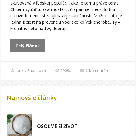
aktivovaná v ľudskej populácii, ako je tomu práve teraz.
Chcem využiť túto atmosféru, čo panuje medzi ľuďmi
na uvedomenie si zaujímavej skutočnosti. Možno toto je
jedna z ciest na prevenciu voči akejkoľvek chorobe. Ty –
kto čítaš tieto riadky, dopraj si...
Celý článok
Janka Sapietová
5908x
2
Komentáre
Najnovšie články
OSOĽME SI ŽIVOT