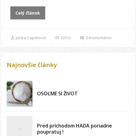
Celý článok
Janka Sapietová
3201x
0
Komentárov
Najnovšie články
OSOĽME SI ŽIVOT
Pred príchodom HADA poriadne
poupratuj !